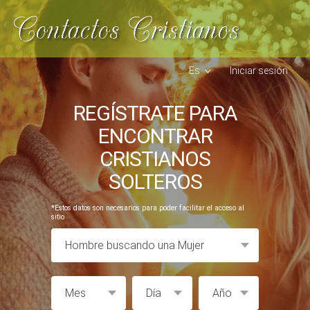
Es
Iniciar sesión
REGÍSTRATE PARA
ENCONTRAR
CRISTIANOS
SOLTEROS
*Estos datos son necesarios para poder facilitar el acceso al
sitio